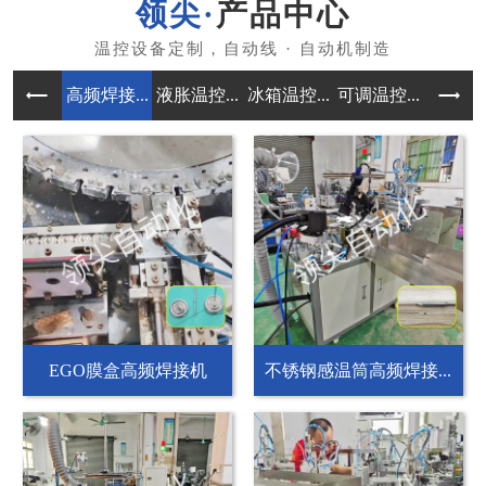
产品中心
高频焊接...
液胀温控...
冰箱温控...
可调温控...
自动组装
EGO膜盒高频焊接机
不锈钢感温筒高频焊接...