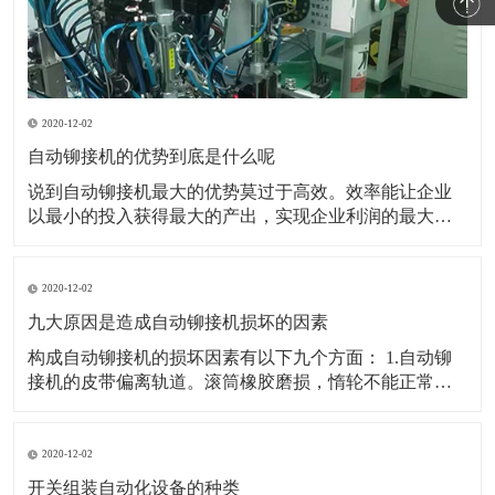
2020-12-02
自动铆接机的优势到底是什么呢
说到自动铆接机最大的优势莫过于高效。效率能让企业
以最小的投入获得最大的产出，实现企业利润的最大
化。所以能帮助企业提高生产效率是自动铆接机最大的
优势。 也可以用最简答的办法逐个穿接逐个压铆但是没
有工作效率。并且逐个人工铆接也不可能保证产品的一
2020-12-02
致性。所以企业必然会选择可以实现自动穿接自动铆接
九大原因是造成自动铆接机损坏的因素
的自动压
构成自动铆接机的损坏因素有以下九个方面： 1.自动铆
接机的皮带偏离轨道。滚筒橡胶磨损，惰轮不能正常工
作，这会影响皮带偏移。在全自动铆接机中，皮带偏移
高点非常牢固，长工作辊只是磨损和变薄直到断裂。现
在，在排出之前，皮带部分中的惰轮有一定的磨损。 2.
2020-12-02
自动铆接机的皮带返回部分固定在骨灰上
开关组装自动化设备的种类