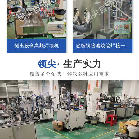
侧出膜盒高频焊接机
底板铆接波纹管焊接一...
生产实力