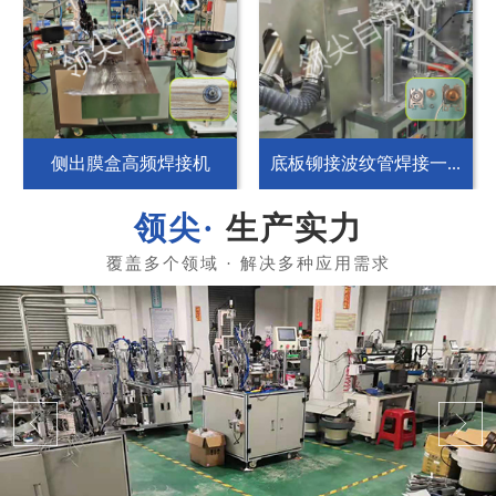
侧出膜盒高频焊接机
底板铆接波纹管焊接一...
生产实力