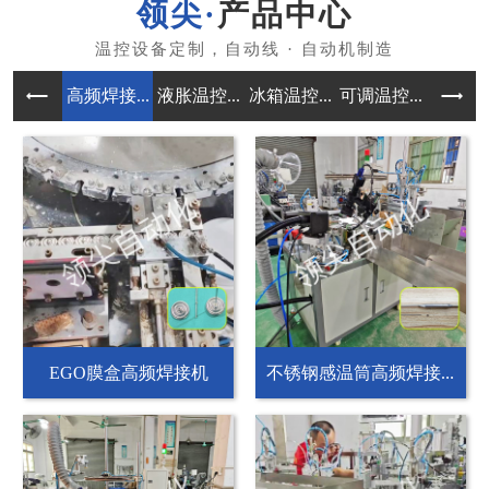
产品中心
高频焊接...
液胀温控...
冰箱温控...
可调温控...
自动组装
EGO膜盒高频焊接机
不锈钢感温筒高频焊接...