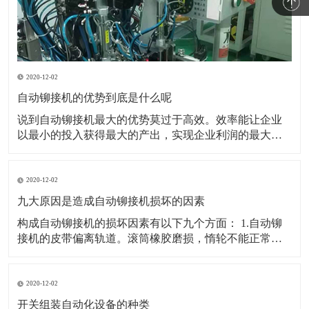
2020-12-02
自动铆接机的优势到底是什么呢
说到自动铆接机最大的优势莫过于高效。效率能让企业
以最小的投入获得最大的产出，实现企业利润的最大
化。所以能帮助企业提高生产效率是自动铆接机最大的
优势。 也可以用最简答的办法逐个穿接逐个压铆但是没
有工作效率。并且逐个人工铆接也不可能保证产品的一
2020-12-02
致性。所以企业必然会选择可以实现自动穿接自动铆接
九大原因是造成自动铆接机损坏的因素
的自动压
构成自动铆接机的损坏因素有以下九个方面： 1.自动铆
接机的皮带偏离轨道。滚筒橡胶磨损，惰轮不能正常工
作，这会影响皮带偏移。在全自动铆接机中，皮带偏移
高点非常牢固，长工作辊只是磨损和变薄直到断裂。现
在，在排出之前，皮带部分中的惰轮有一定的磨损。 2.
2020-12-02
自动铆接机的皮带返回部分固定在骨灰上
开关组装自动化设备的种类