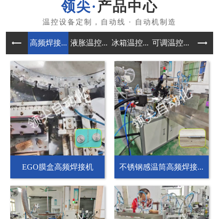
产品中心
高频焊接...
液胀温控...
冰箱温控...
可调温控...
自动组装
EGO膜盒高频焊接机
不锈钢感温筒高频焊接...