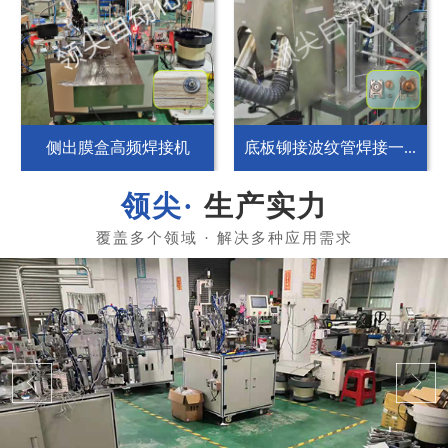
侧出膜盒高频焊接机
底板铆接波纹管焊接一...
生产实力