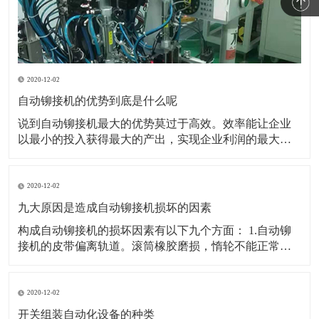
2020-12-02
自动铆接机的优势到底是什么呢
说到自动铆接机最大的优势莫过于高效。效率能让企业
以最小的投入获得最大的产出，实现企业利润的最大
化。所以能帮助企业提高生产效率是自动铆接机最大的
优势。 也可以用最简答的办法逐个穿接逐个压铆但是没
有工作效率。并且逐个人工铆接也不可能保证产品的一
2020-12-02
致性。所以企业必然会选择可以实现自动穿接自动铆接
九大原因是造成自动铆接机损坏的因素
的自动压
构成自动铆接机的损坏因素有以下九个方面： 1.自动铆
接机的皮带偏离轨道。滚筒橡胶磨损，惰轮不能正常工
作，这会影响皮带偏移。在全自动铆接机中，皮带偏移
高点非常牢固，长工作辊只是磨损和变薄直到断裂。现
在，在排出之前，皮带部分中的惰轮有一定的磨损。 2.
2020-12-02
自动铆接机的皮带返回部分固定在骨灰上
开关组装自动化设备的种类